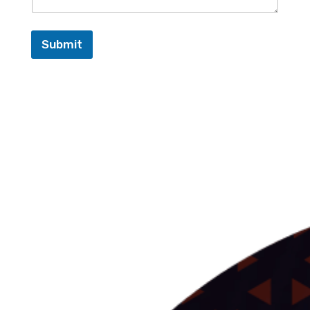
Submit
LeRéflexe